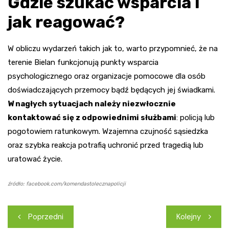
Gdzie szukać wsparcia i
jak reagować?
W obliczu wydarzeń takich jak to, warto przypomnieć, że na
terenie Bielan funkcjonują punkty wsparcia
psychologicznego oraz organizacje pomocowe dla osób
doświadczających przemocy bądź będących jej świadkami.
W nagłych sytuacjach należy niezwłocznie
kontaktować się z odpowiednimi służbami
: policją lub
pogotowiem ratunkowym. Wzajemna czujność sąsiedzka
oraz szybka reakcja potrafią uchronić przed tragedią lub
uratować życie.
źródło: facebook.com/komendastolecznapolicji
Nawigacja
Poprzedni
Kolejny