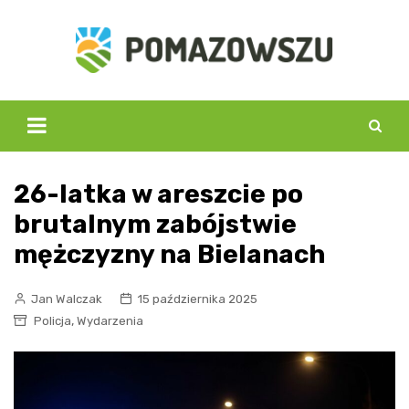
Skip
to
content
26-latka w areszcie po
brutalnym zabójstwie
mężczyzny na Bielanach
Jan Walczak
15 października 2025
,
Policja
Wydarzenia