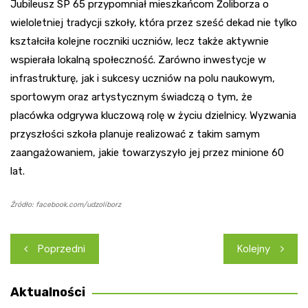
Jubileusz SP 65 przypomniał mieszkańcom Żoliborza o
wieloletniej tradycji szkoły, która przez sześć dekad nie tylko
kształciła kolejne roczniki uczniów, lecz także aktywnie
wspierała lokalną społeczność. Zarówno inwestycje w
infrastrukturę, jak i sukcesy uczniów na polu naukowym,
sportowym oraz artystycznym świadczą o tym, że
placówka odgrywa kluczową rolę w życiu dzielnicy. Wyzwania
przyszłości szkoła planuje realizować z takim samym
zaangażowaniem, jakie towarzyszyło jej przez minione 60
lat.
Źródło: facebook.com/udzoliborz
Nawigacja
Poprzedni
Kolejny
wpisu
Aktualności