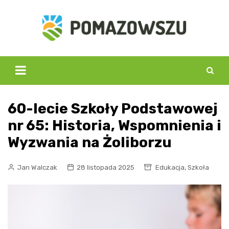
Skip
to
content
60-lecie Szkoły Podstawowej
nr 65: Historia, Wspomnienia i
Wyzwania na Żoliborzu
,
Jan Walczak
28 listopada 2025
Edukacja
Szkoła