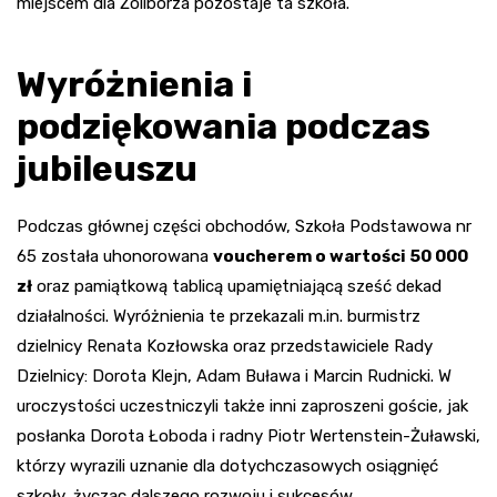
miejscem dla Żoliborza pozostaje ta szkoła.
Wyróżnienia i
podziękowania podczas
jubileuszu
Podczas głównej części obchodów, Szkoła Podstawowa nr
65 została uhonorowana
voucherem o wartości 50 000
zł
oraz pamiątkową tablicą upamiętniającą sześć dekad
działalności. Wyróżnienia te przekazali m.in. burmistrz
dzielnicy Renata Kozłowska oraz przedstawiciele Rady
Dzielnicy: Dorota Klejn, Adam Buława i Marcin Rudnicki. W
uroczystości uczestniczyli także inni zaproszeni goście, jak
posłanka Dorota Łoboda i radny Piotr Wertenstein-Żuławski,
którzy wyrazili uznanie dla dotychczasowych osiągnięć
szkoły, życząc dalszego rozwoju i sukcesów.