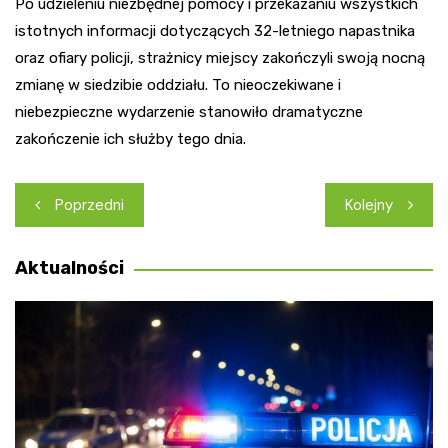
Po udzieleniu niezbędnej pomocy i przekazaniu wszystkich
istotnych informacji dotyczących 32-letniego napastnika
oraz ofiary policji, strażnicy miejscy zakończyli swoją nocną
zmianę w siedzibie oddziału. To nieoczekiwane i
niebezpieczne wydarzenie stanowiło dramatyczne
zakończenie ich służby tego dnia.
Nawigacja
Poprzedni
Kolejny
wpisu
Aktualności