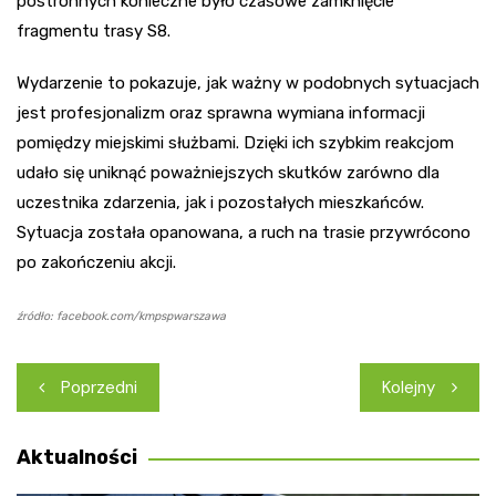
postronnych konieczne było czasowe zamknięcie
fragmentu trasy S8.
Wydarzenie to pokazuje, jak ważny w podobnych sytuacjach
jest profesjonalizm oraz sprawna wymiana informacji
pomiędzy miejskimi służbami. Dzięki ich szybkim reakcjom
udało się uniknąć poważniejszych skutków zarówno dla
uczestnika zdarzenia, jak i pozostałych mieszkańców.
Sytuacja została opanowana, a ruch na trasie przywrócono
po zakończeniu akcji.
źródło: facebook.com/kmpspwarszawa
Nawigacja
Poprzedni
Kolejny
wpisu
Aktualności