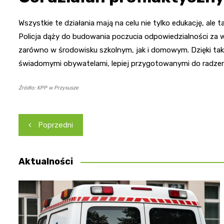
Wszystkie te działania mają na celu nie tylko edukację, al
Policja dąży do budowania poczucia odpowiedzialności za
zarówno w środowisku szkolnym, jak i domowym. Dzięki tak
świadomymi obywatelami, lepiej przygotowanymi do radzen
Źródło: KPP w Przysusze
Nawigacja
Poprzedni
wpisu
Aktualności