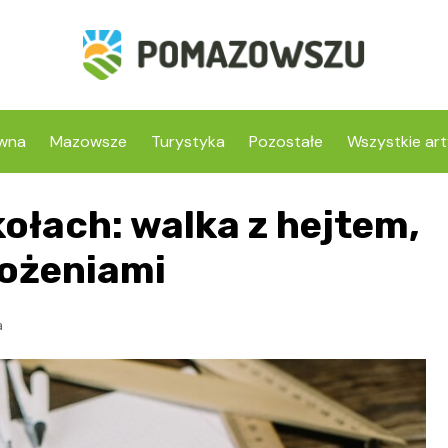
ówna
Mazowsze
Turystyka
Pozostałe
Wszystkie art
ołach: walka z hejtem,
rożeniami
a