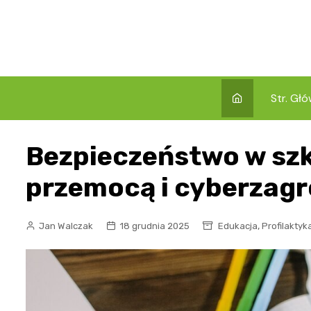
Skip
to
content
Str. Gł
Bezpieczeństwo w szk
przemocą i cyberzag
,
Jan Walczak
18 grudnia 2025
Edukacja
Profilaktyk