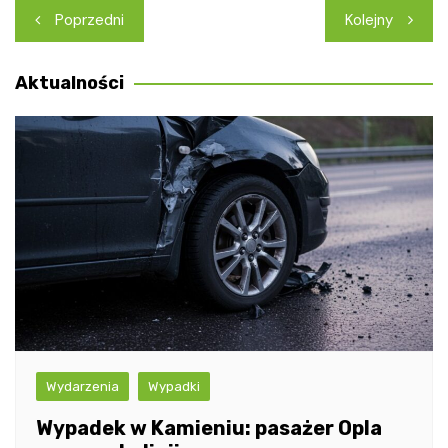
Nawigacja
Poprzedni
Kolejny
wpisu
Aktualności
Wydarzenia
Wypadki
Wypadek w Kamieniu: pasażer Opla