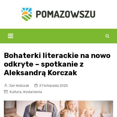
Skip
to
content
Bohaterki literackie na nowo
odkryte – spotkanie z
Aleksandrą Korczak
Jan Walczak
21 listopada 2025
,
Kultura
Wydarzenia