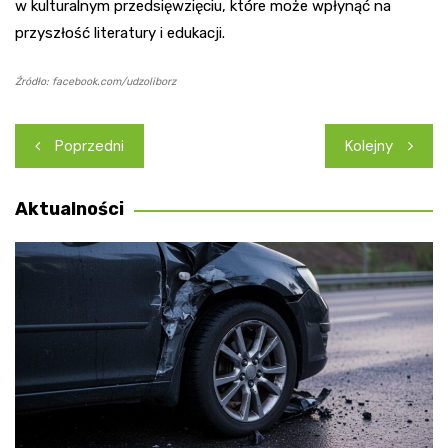
w kulturalnym przedsięwzięciu, które może wpłynąć na
przyszłość literatury i edukacji.
Źródło: facebook.com/udzoliborz
Nawigacja
Poprzedni
Kolejny
wpisu
Aktualności