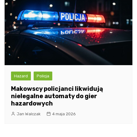
Hazard
Policja
Makowscy policjanci likwidują
nielegalne automaty do gier
hazardowych
Jan Walczak
4 maja 2026