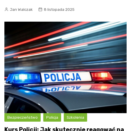
Jan Walczak
8 listopada 2025
Bezpieczeństwo
Policja
Szkolenia
Kurs Policji: Jak skutecznie reagować na