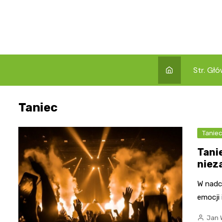
Skip
to
content
Str. Gł
Taniec
Tanie
Tani
niez
W nadc
emocji
Jan 