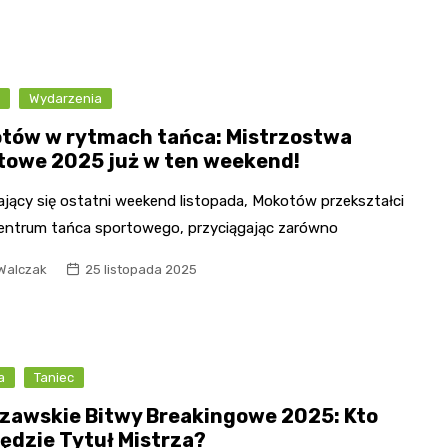
c
Wydarzenia
tów w rytmach tańca: Mistrzostwa
towe 2025 już w ten weekend!
ający się ostatni weekend listopada, Mokotów przekształci
centrum tańca sportowego, przyciągając zarówno
Walczak
25 listopada 2025
a
Taniec
zawskie Bitwy Breakingowe 2025: Kto
ędzie Tytuł Mistrza?