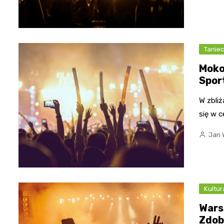
Tanie
Moko
Spor
W zbliż
się w 
Jan 
Kultur
Wars
Zdob