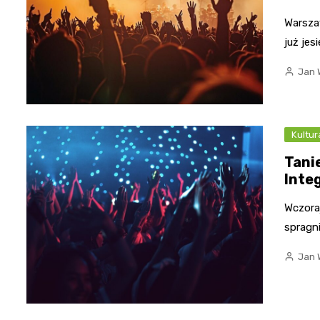
Warsza
już jes
Jan 
Kultur
Tanie
Integ
Wczora
spragn
Jan 