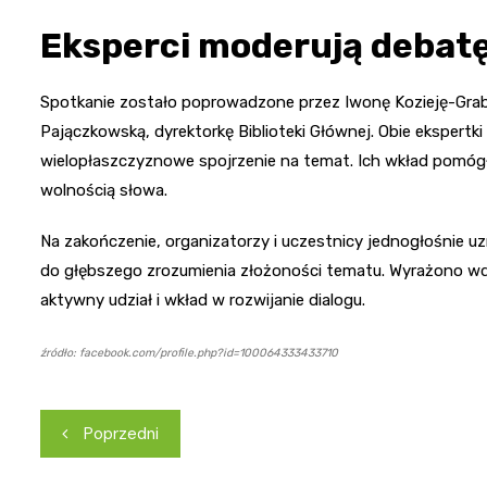
Eksperci moderują debat
Spotkanie zostało poprowadzone przez Iwonę Kozieję-Gra
Pajączkowską, dyrektorkę Biblioteki Głównej. Obie ekspertk
wielopłaszczyznowe spojrzenie na temat. Ich wkład pomógł
wolnością słowa.
Na zakończenie, organizatorzy i uczestnicy jednogłośnie uz
do głębszego zrozumienia złożoności tematu. Wyrażono 
aktywny udział i wkład w rozwijanie dialogu.
źródło: facebook.com/profile.php?id=100064333433710
Nawigacja
Poprzedni
wpisu