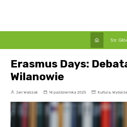
Skip
to
content
Str. Gł
Erasmus Days: Debata
Wilanowie
,
Jan Walczak
14 października 2025
Kultura
Wydarze