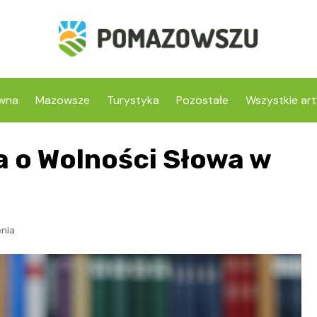
ówna
Mazowsze
Turystyka
Pozostałe
Wszystkie art
 o Wolności Słowa w
nia