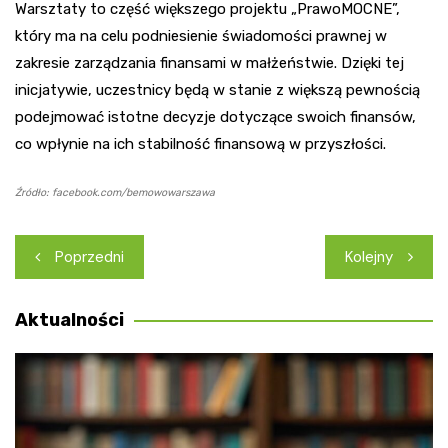
Warsztaty to część większego projektu „PrawoMOCNE”,
który ma na celu podniesienie świadomości prawnej w
zakresie zarządzania finansami w małżeństwie. Dzięki tej
inicjatywie, uczestnicy będą w stanie z większą pewnością
podejmować istotne decyzje dotyczące swoich finansów,
co wpłynie na ich stabilność finansową w przyszłości.
Źródło: facebook.com/bemowowarszawa
Nawigacja
Poprzedni
Kolejny
wpisu
Aktualności