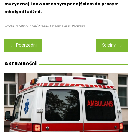
muzycznej i nowoczesnym podejściem do pracy z
młodymi ludźmi.
Źródło: facebook.com/Wilanow.Dzielnica.m.st.Warszawa
Nawigacja
Poprzedni
Kolejny
wpisu
Aktualności