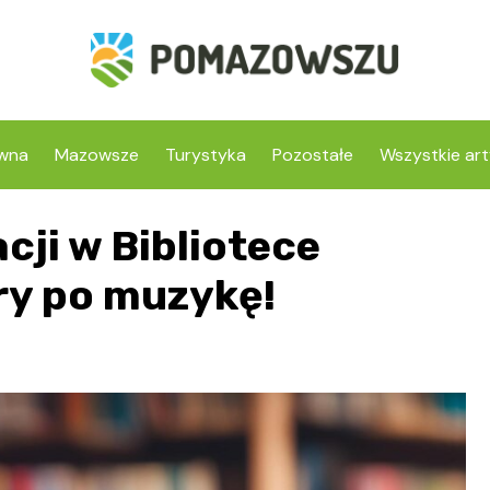
ówna
Mazowsze
Turystyka
Pozostałe
Wszystkie art
cji w Bibliotece
ry po muzykę!