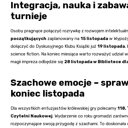
Integracja, nauka i zabaw
turnieje
Osoby pragnące połączyć rozrywkę z rozwojem intelektual
początkujących
zaplanowany na
15 listopada
w Wypożyc
dołączyć do Dyskusyjnego Klubu Książki już
19 listopada
,
science fiction. Na koniec miesiąca warto rozważyć udział
magii impreza odbędzie się
28 listopada w Bibliotece dla
Szachowe emocje – spraw
koniec listopada
Dla wszystkich entuzjastów królewskiej gry polecamy
118.
Czytelni Naukowej
. Wydarzenie co roku gromadzi zarówn
rozpoczynające swoją przygodę z szachami. To doskonała 