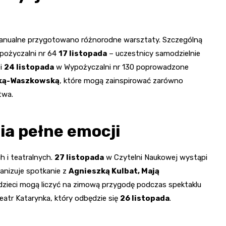
 manualne przygotowano różnorodne warsztaty. Szczególną
ypożyczalni nr 64
17 listopada
– uczestnicy samodzielnie
ei
24 listopada
w Wypożyczalni nr 130 poprowadzone
ką-Waszkowską
, które mogą zainspirować zarówno
twa.
ia pełne emocji
h i teatralnych.
27 listopada
w Czytelni Naukowej wystąpi
anizuje spotkanie z
Agnieszką Kulbat, Mają
i dzieci mogą liczyć na zimową przygodę podczas spektaklu
eatr Katarynka, który odbędzie się
26 listopada
.