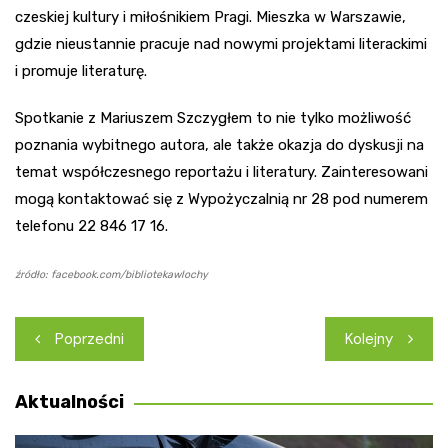
czeskiej kultury i miłośnikiem Pragi. Mieszka w Warszawie,
gdzie nieustannie pracuje nad nowymi projektami literackimi
i promuje literaturę.
Spotkanie z Mariuszem Szczygłem to nie tylko możliwość
poznania wybitnego autora, ale także okazja do dyskusji na
temat współczesnego reportażu i literatury. Zainteresowani
mogą kontaktować się z Wypożyczalnią nr 28 pod numerem
telefonu 22 846 17 16.
źródło: facebook.com/bibliotekawlochy
Nawigacja
Poprzedni
Kolejny
wpisu
Aktualności