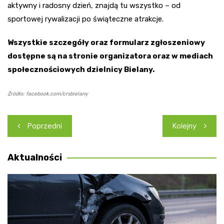
aktywny i radosny dzień, znajdą tu wszystko – od
sportowej rywalizacji po świąteczne atrakcje.
Wszystkie szczegóły oraz formularz zgłoszeniowy
dostępne są na stronie organizatora oraz w mediach
społecznościowych dzielnicy Bielany.
Źródło: facebook.com/crsbielany
Nawigacja
Poprzedni
Kolejny
wpisu
Aktualności