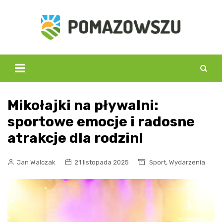
Skip
to
content
Mikołajki na pływalni:
sportowe emocje i radosne
atrakcje dla rodzin!
,
Jan Walczak
21 listopada 2025
Sport
Wydarzenia