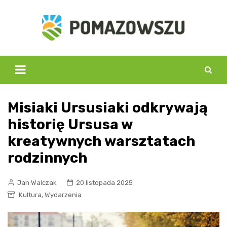
Skip
to
content
Misiaki Ursusiaki odkrywają
historię Ursusa w
kreatywnych warsztatach
rodzinnych
Jan Walczak
20 listopada 2025
,
Kultura
Wydarzenia