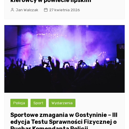
kierowcy w powiecie lipskim
Jan Walczak
27 kwietnia 2026
Policja
Sport
Wydarzenia
Sportowe zmagania w Gostyninie – III
edycja Testu Sprawności Fizycznej o
Puchar Komendanta Policji