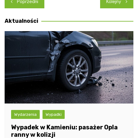
Nawigacja
Poprzedni
Kolejny
wpisu
Aktualności
Wydarzenia
Wypadki
Wypadek w Kamieniu: pasażer Opla
ranny w kolizji