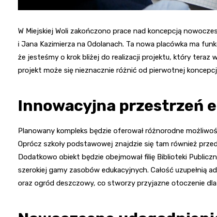
W Miejskiej Woli zakończono prace nad koncepcją nowoczesne
i Jana Kazimierza na Odolanach. Ta nowa placówka ma funk
że jesteśmy o krok bliżej do realizacji projektu, który ter
projekt może się nieznacznie różnić od pierwotnej koncepcj
Innowacyjna przestrzeń 
Planowany kompleks będzie oferował różnorodne możliwości,
Oprócz szkoły podstawowej znajdzie się tam również przeds
Dodatkowo obiekt będzie obejmował filię Biblioteki Public
szerokiej gamy zasobów edukacyjnych. Całość uzupełnią admi
oraz ogród deszczowy, co stworzy przyjazne otoczenie dla 