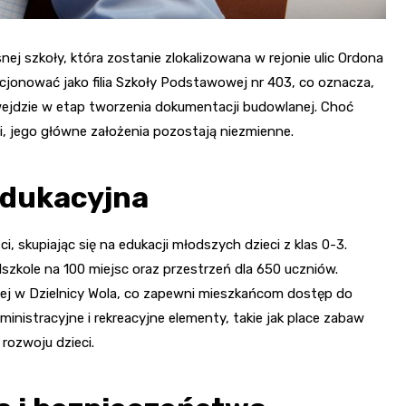
j szkoły, która zostanie zlokalizowana w rejonie ulic Ordona
cjonować jako filia Szkoły Podstawowej nr 403, co oznacza,
az wejdzie w etap tworzenia dokumentacji budowlanej. Choć
i, jego główne założenia pozostają niezmienne.
edukacyjna
 skupiając się na edukacji młodszych dzieci z klas 0-3.
zkole na 100 miejsc oraz przestrzeń dla 650 uczniów.
znej w Dzielnicy Wola, co zapewni mieszkańcom dostęp do
nistracyjne i rekreacyjne elementy, takie jak place zabaw
rozwoju dzieci.