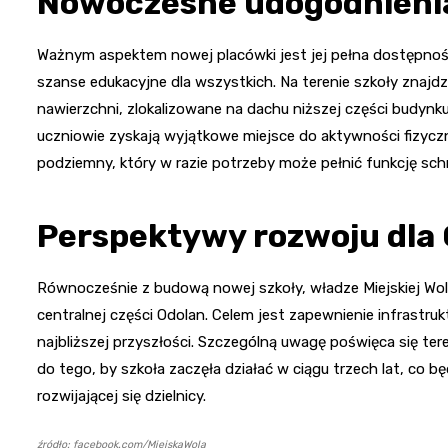
Nowoczesne udogodnienia
Ważnym aspektem nowej placówki jest jej pełna dostępnoś
szanse edukacyjne dla wszystkich. Na terenie szkoły znajdz
nawierzchni, zlokalizowane na dachu niższej części budynk
uczniowie zyskają wyjątkowe miejsce do aktywności fizy
podziemny, który w razie potrzeby może pełnić funkcję sch
Perspektywy rozwoju dla
Równocześnie z budową nowej szkoły, władze Miejskiej Wol
centralnej części Odolan. Celem jest zapewnienie infrastru
najbliższej przyszłości. Szczególną uwagę poświęca się t
do tego, by szkoła zaczęła działać w ciągu trzech lat, co
rozwijającej się dzielnicy.
źródło: facebook.com/MiejskaWola