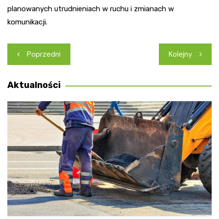
planowanych utrudnieniach w ruchu i zmianach w
komunikacji.
Nawigacja
Poprzedni
Kolejny
wpisu
Aktualności