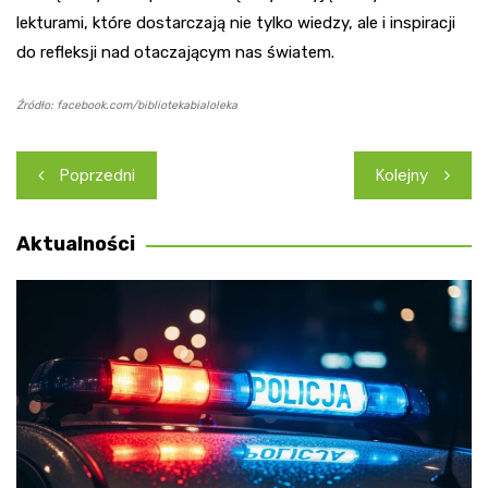
lekturami, które dostarczają nie tylko wiedzy, ale i inspiracji
do refleksji nad otaczającym nas światem.
Źródło: facebook.com/bibliotekabialoleka
Nawigacja
Poprzedni
Kolejny
wpisu
Aktualności