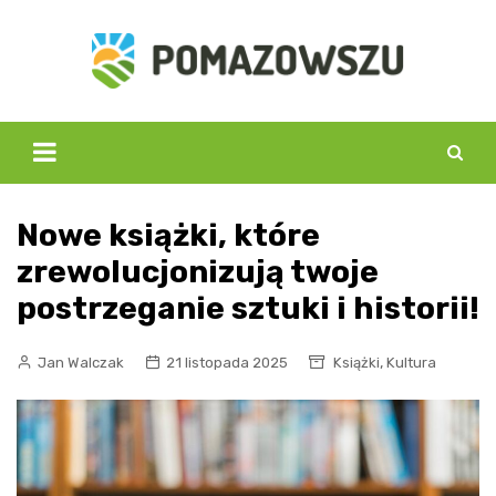
Skip
to
content
Nowe książki, które
zrewolucjonizują twoje
postrzeganie sztuki i historii!
,
Jan Walczak
21 listopada 2025
Książki
Kultura