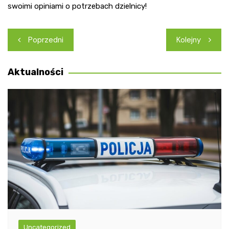
swoimi opiniami o potrzebach dzielnicy!
Nawigacja
Poprzedni
Kolejny
wpisu
Aktualności
Uncategorized