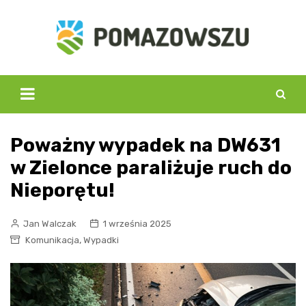
Skip
to
content
Poważny wypadek na DW631
w Zielonce paraliżuje ruch do
Nieporętu!
Jan Walczak
1 września 2025
,
Komunikacja
Wypadki