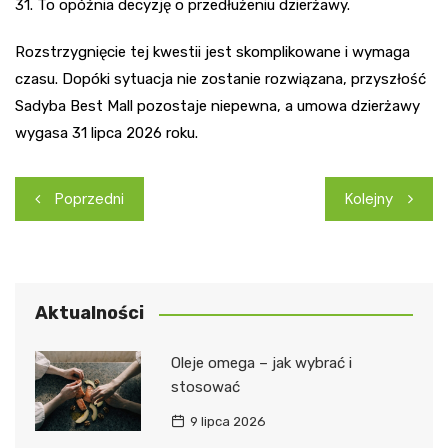
31. To opóźnia decyzję o przedłużeniu dzierżawy.
Rozstrzygnięcie tej kwestii jest skomplikowane i wymaga
czasu. Dopóki sytuacja nie zostanie rozwiązana, przyszłość
Sadyba Best Mall pozostaje niepewna, a umowa dzierżawy
wygasa 31 lipca 2026 roku.
Nawigacja
Poprzedni
Kolejny
wpisu
Aktualności
Oleje omega – jak wybrać i
stosować
9 lipca 2026