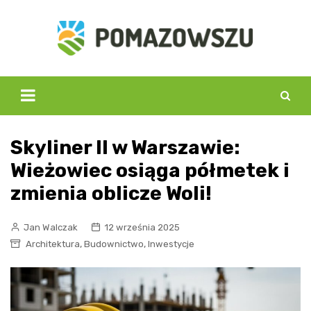
Skip
to
content
Skyliner II w Warszawie:
Wieżowiec osiąga półmetek i
zmienia oblicze Woli!
Jan Walczak
12 września 2025
,
,
Architektura
Budownictwo
Inwestycje