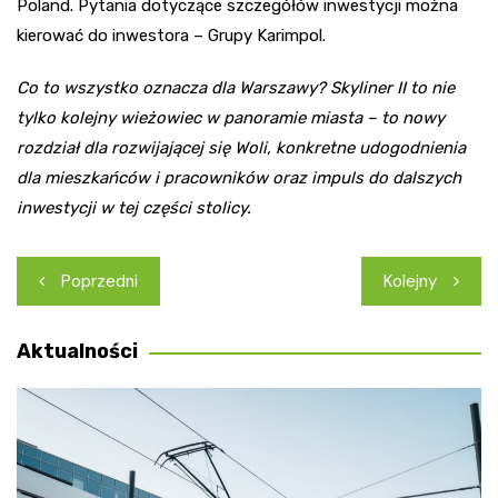
Poland. Pytania dotyczące szczegółów inwestycji można
kierować do inwestora – Grupy Karimpol.
Co to wszystko oznacza dla Warszawy? Skyliner II to nie
tylko kolejny wieżowiec w panoramie miasta – to nowy
rozdział dla rozwijającej się Woli, konkretne udogodnienia
dla mieszkańców i pracowników oraz impuls do dalszych
inwestycji w tej części stolicy.
Nawigacja
Poprzedni
Kolejny
wpisu
Aktualności