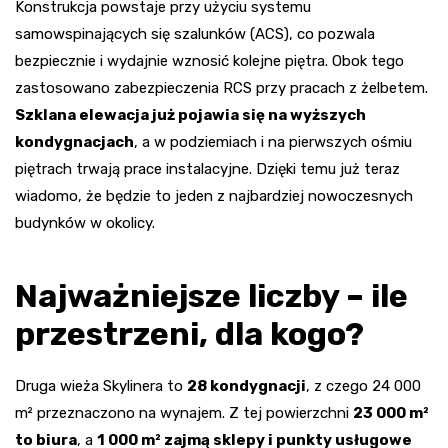
Konstrukcja powstaje przy użyciu systemu
samowspinających się szalunków (ACS), co pozwala
bezpiecznie i wydajnie wznosić kolejne piętra. Obok tego
zastosowano zabezpieczenia RCS przy pracach z żelbetem.
Szklana elewacja już pojawia się na wyższych
kondygnacjach
, a w podziemiach i na pierwszych ośmiu
piętrach trwają prace instalacyjne. Dzięki temu już teraz
wiadomo, że będzie to jeden z najbardziej nowoczesnych
budynków w okolicy.
Najważniejsze liczby – ile
przestrzeni, dla kogo?
Druga wieża Skylinera to
28 kondygnacji
, z czego 24 000
m² przeznaczono na wynajem. Z tej powierzchni
23 000 m²
to biura
, a
1 000 m² zajmą sklepy i punkty usługowe