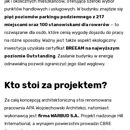
jak i okolicznych mieszkańców, oferująca szeroki wybór
punktów handlowych i usługowych. W budynku znajdzie się
pięć poziomów parkingu podziemnego z 217
miejscami oraz 100 stanowiskami dla rowerów
– to
rozwiązanie dla osób, które cenią wygodę dojazdu do pracy
na różne sposoby. Ważny jest także aspekt ekologiczny:
inwestycja uzyskała certyfikat
BREEAM na najwyższym
poziomie Outstanding
. Zasilanie budynku w energię
odnawialną pozwoli ograniczyć jego ślad węglowy.
Kto stoi za projektem?
Za całą koncepcją architektoniczną stoi renomowana
pracownia APA Wojciechowski Architekci, natomiast
wykonawcą jest
firma WARBUD S.A.
. Projekt nadzoruje Hill
International, a wynajem powierzchni prowadzi CBRE