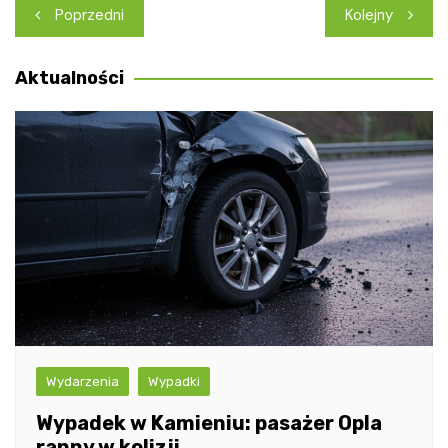
Nawigacja
Poprzedni
Kolejny
wpisu
Aktualności
Wydarzenia
Wypadki
Wypadek w Kamieniu: pasażer Opla
ranny w kolizji