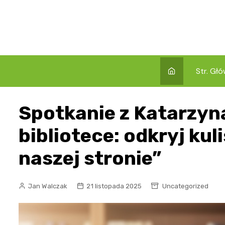
Skip
to
content
Str. Gł
Spotkanie z Katarzyn
bibliotece: odkryj kul
naszej stronie”
Jan Walczak
21 listopada 2025
Uncategorized