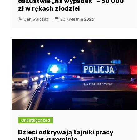
oszustwie „na wypadek” – 50 000
zł w rękach złodziei
Jan Walczak
28 kwietnia 2026
Uncategorized
Dzieci odkrywają tajniki pracy
policji w Żurominie