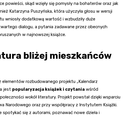
ice powieści, skąd wzięły się pomysły na bohaterów oraz jak
nież Katarzyna Puszyńska, która użyczyła głosu w wersji
ekstu wniosły dodatkową wartość i wzbudziły duże
otwartego dialogu, a pytania zadawane przez obecnych
oruszanych w najnowszej książce.
ratura bliżej mieszkańców
 z elementów rozbudowanego projektu „Kalendarz
ia jest
popularyzacja książek i czytania
wśród
społeczności wokół literatury. Projekt powstał dzięki wsparciu
twa Narodowego oraz przy współpracy z Instytutem Książki.
e spotykać się z autorami, poznawać nowe dzieła i