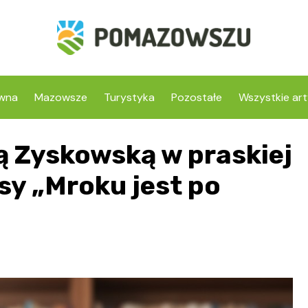
ówna
Mazowsze
Turystyka
Pozostałe
Wszystkie art
ą Zyskowską w praskiej
isy „Mroku jest po