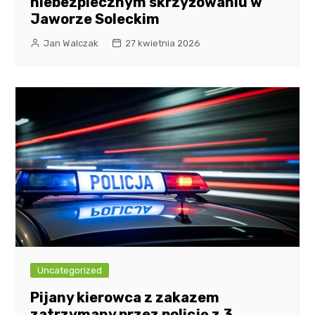
niebezpiecznym skrzyżowaniu w
Jaworze Soleckim
Jan Walczak
27 kwietnia 2026
Uncategorized
Pijany kierowca z zakazem
zatrzymany przez policję z 3