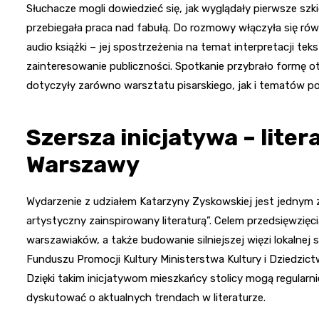
Słuchacze mogli dowiedzieć się, jak wyglądały pierwsze szk
przebiegała praca nad fabułą. Do rozmowy włączyła się rów
audio książki – jej spostrzeżenia na temat interpretacji t
zainteresowanie publiczności. Spotkanie przybrało formę 
dotyczyły zarówno warsztatu pisarskiego, jak i tematów p
Szersza inicjatywa – lite
Warszawy
Wydarzenie z udziałem Katarzyny Zyskowskiej jest jednym
artystyczny zainspirowany literaturą”. Celem przedsięwzięc
warszawiaków, a także budowanie silniejszej więzi lokalnej 
Funduszu Promocji Kultury Ministerstwa Kultury i Dziedzic
Dzięki takim inicjatywom mieszkańcy stolicy mogą regularni
dyskutować o aktualnych trendach w literaturze.