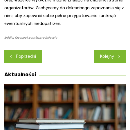
oraz wszelkie wytyczne można znaleźć na oficjalnej stronie
organizatorów. Zachęcamy do dokładnego zapoznania się z
nimi, aby zapewnić sobie pełne przygotowanie i uniknąć
ewentualnych niedopatrzeń.
źródło: facebook.com/dz.srodmiescie
Nawigacja
Poprzedni
Kolejny
wpisu
Aktualności