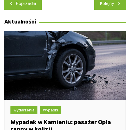
Nawigacja
Poprzedni
Kolejny
wpisu
Aktualności
Wydarzenia
Wypadki
Wypadek w Kamieniu: pasażer Opla
ranny w kolizji