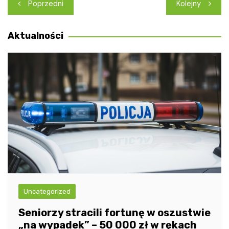
Nawigacja
Poprzedni
Kolejny
wpisu
Aktualności
Uncategorized
Seniorzy stracili fortunę w oszustwie
„na wypadek” – 50 000 zł w rękach