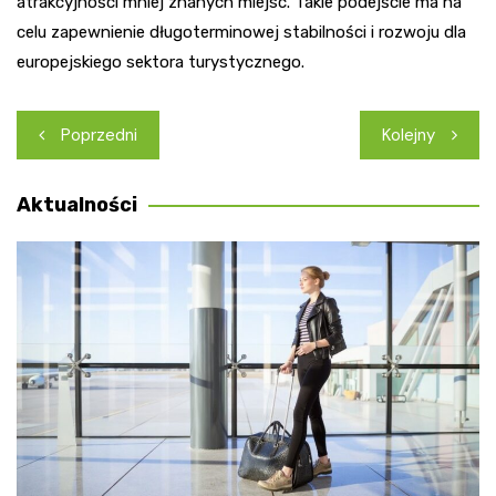
atrakcyjności mniej znanych miejsc. Takie podejście ma na
celu zapewnienie długoterminowej stabilności i rozwoju dla
europejskiego sektora turystycznego.
Nawigacja
Poprzedni
Kolejny
wpisu
Aktualności