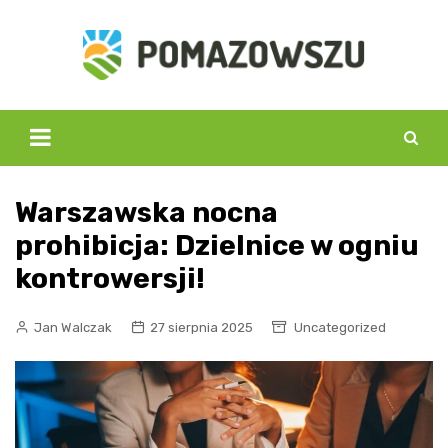
Skip
to
content
Warszawska nocna
prohibicja: Dzielnice w ogniu
kontrowersji!
Jan Walczak
27 sierpnia 2025
Uncategorized