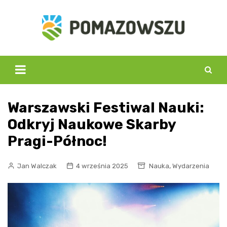
Skip
to
content
Warszawski Festiwal Nauki:
Odkryj Naukowe Skarby
Pragi-Północ!
,
Jan Walczak
4 września 2025
Nauka
Wydarzenia