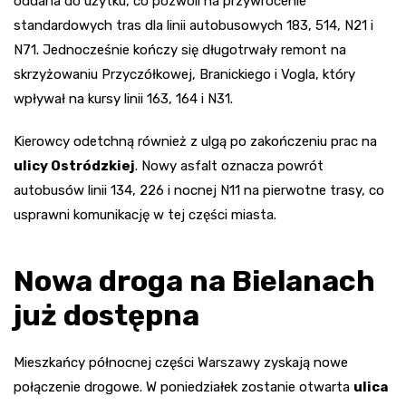
oddana do użytku, co pozwoli na przywrócenie
standardowych tras dla linii autobusowych 183, 514, N21 i
N71. Jednocześnie kończy się długotrwały remont na
skrzyżowaniu Przyczółkowej, Branickiego i Vogla, który
wpływał na kursy linii 163, 164 i N31.
Kierowcy odetchną również z ulgą po zakończeniu prac na
ulicy Ostródzkiej
. Nowy asfalt oznacza powrót
autobusów linii 134, 226 i nocnej N11 na pierwotne trasy, co
usprawni komunikację w tej części miasta.
Nowa droga na Bielanach
już dostępna
Mieszkańcy północnej części Warszawy zyskają nowe
połączenie drogowe. W poniedziałek zostanie otwarta
ulica