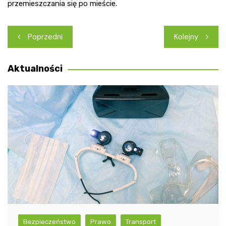
przemieszczania się po mieście.
Nawigacja
Poprzedni
Kolejny
wpisu
Aktualności
Bezpieczeństwo
Prawo
Transport