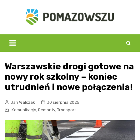
Skip
to
content
Warszawskie drogi gotowe na
nowy rok szkolny – koniec
utrudnień i nowe połączenia!
Jan Walczak
30 sierpnia 2025
,
,
Komunikacja
Remonty
Transport