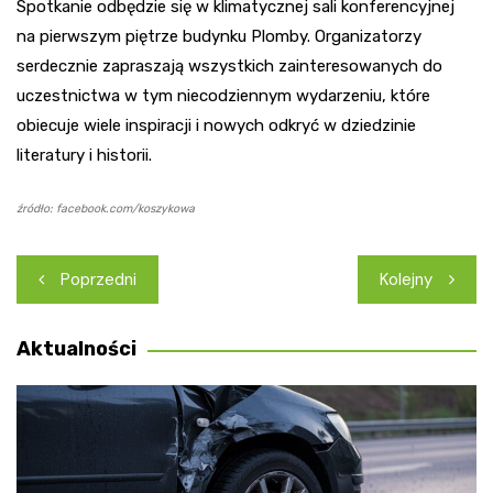
Spotkanie odbędzie się w klimatycznej sali konferencyjnej
na pierwszym piętrze budynku Plomby. Organizatorzy
serdecznie zapraszają wszystkich zainteresowanych do
uczestnictwa w tym niecodziennym wydarzeniu, które
obiecuje wiele inspiracji i nowych odkryć w dziedzinie
literatury i historii.
źródło: facebook.com/koszykowa
Nawigacja
Poprzedni
Kolejny
wpisu
Aktualności