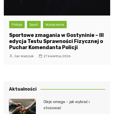
Policja
Sport
Wydarzenia
Sportowe zmagania w Gostyninie – III
edycja Testu Sprawności Fizycznej o
Puchar Komendanta Policji
Jan Walczak
27 kwietnia 2026
Aktualności
Oleje omega – jak wybrać i
stosować