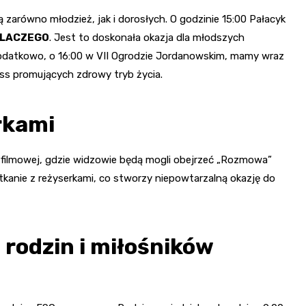
zarówno młodzież, jak i dorosłych. O godzinie 15:00 Pałacyk
DLACZEGO
. Jest to doskonała okazja dla młodszych
Dodatkowo, o 16:00 w VII Ogrodzie Jordanowskim, mamy wraz
ess promujących zdrowy tryb życia.
rkami
i filmowej, gdzie widzowie będą mogli obejrzeć „Rozmowa”
anie z reżyserkami, co stworzy niepowtarzalną okazję do
 rodzin i miłośników