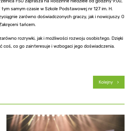
trzelnica FSO zaprasza na Rodzinne niedziele od godziny 9:00,
 tym samym czasie w Szkole Podstawowej nr 127 im. H.
rzyciągnie zarówno doświadczonych graczy, jak i nowicjuszy. O
Zakręceni tańcem.
zarówno rozrywki, jak i możliwości rozwoju osobistego. Dzięki
 coś, co go zainteresuje i wzbogaci jego doświadczenia.
Kolejny