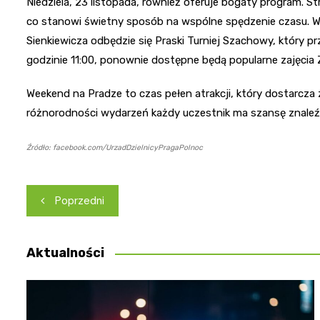
Niedziela, 23 listopada, również oferuje bogaty program. S
co stanowi świetny sposób na wspólne spędzenie czasu. W
Sienkiewicza odbędzie się Praski Turniej Szachowy, który p
godzinie 11:00, ponownie dostępne będą popularne zajęcia 
Weekend na Pradze to czas pełen atrakcji, który dostarcza 
różnorodności wydarzeń każdy uczestnik ma szansę znaleźć
Źródło: facebook.com/UrzadDzielnicyPragaPolnoc
Nawigacja
Poprzedni
wpisu
Aktualności