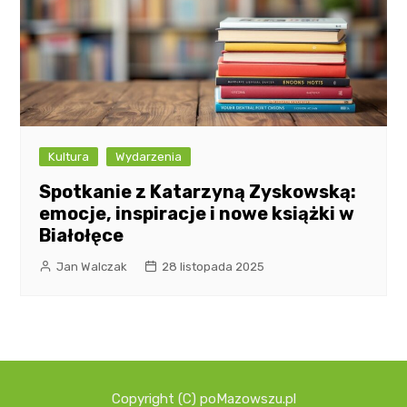
Kultura
Wydarzenia
Spotkanie z Katarzyną Zyskowską:
emocje, inspiracje i nowe książki w
Białołęce
Jan Walczak
28 listopada 2025
Copyright (C) poMazowszu.pl