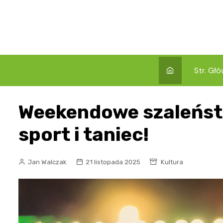
Skip
to
content
Str. Gł
Weekendowe szaleńst
sport i taniec!
Jan Walczak
21 listopada 2025
Kultura