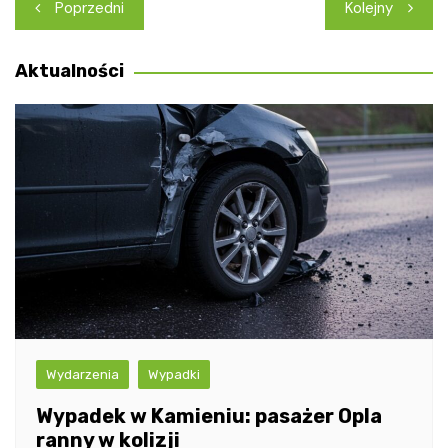
Nawigacja
Poprzedni
Kolejny
wpisu
Aktualności
Wydarzenia
Wypadki
Wypadek w Kamieniu: pasażer Opla
ranny w kolizji