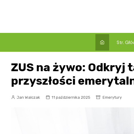
Skip
to
content
Str. Gł
ZUS na żywo: Odkryj t
przyszłości emerytaln
Jan Walczak
11 października 2025
Emerytury