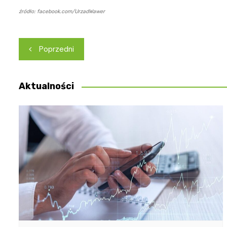
źródło: facebook.com/UrzadWawer
Nawigacja
Poprzedni
wpisu
Aktualności