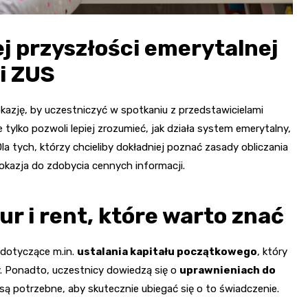
ej przyszłości emerytalnej
i ZUS
okazję, by uczestniczyć w spotkaniu z przedstawicielami
tylko pozwoli lepiej zrozumieć, jak działa system emerytalny,
a tych, którzy chcieliby dokładniej poznać zasady obliczania
okazja do zdobycia cennych informacji.
r i rent, które warto znać
 dotyczące m.in.
ustalania kapitału początkowego
, który
y. Ponadto, uczestnicy dowiedzą się o
uprawnieniach do
są potrzebne, aby skutecznie ubiegać się o to świadczenie.