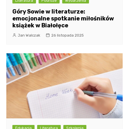
Literatura
Podróże
Wydarzenia
Góry Sowie w literaturze:
emocjonalne spotkanie miłośników
książek w Białołęce
Jan Walczak
26 listopada 2025
Edukacja
Literatura
Szkolenia