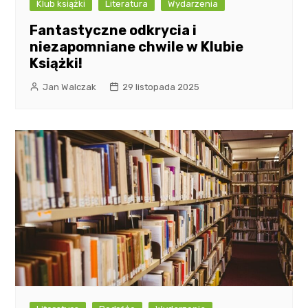
Klub książki
Literatura
Wydarzenia
Fantastyczne odkrycia i
niezapomniane chwile w Klubie
Książki!
Jan Walczak
29 listopada 2025