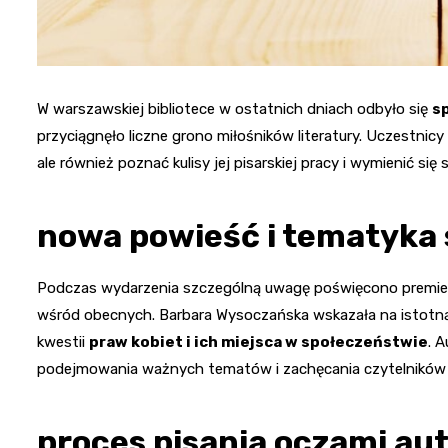
W warszawskiej bibliotece w ostatnich dniach odbyło się
s
przyciągnęło liczne grono miłośników literatury. Uczestnicy 
ale również poznać kulisy jej pisarskiej pracy i wymienić 
nowa powieść i tematyka
Podczas wydarzenia szczególną uwagę poświęcono premiero
wśród obecnych. Barbara Wysoczańska wskazała na istotn
kwestii
praw kobiet i ich miejsca w społeczeństwie
. A
podejmowania ważnych tematów i zachęcania czytelników d
proces pisania oczami aut