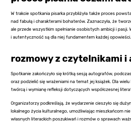
W trakcie spotkania pisarka przybliżyła także proces powsta
nad fabułą i charakterami bohaterów. Zaznaczyła, że tworz
ale przede wszystkim spełnianie osobistych ambicji i pasj
i autentyczność są dla niej fundamentem każdej opowieści.
rozmowy z czytelnikami i
Spotkanie zakończyło się krótką sesją autografów, podczas
oraz podzielić się wrażeniami na temat jej książek. Dla wi
twórcą i wymianę refleksji dotyczących współczesnej literat
Organizatorzy podkreślają, że wydarzenie cieszyło się duży
lokalnego życia kulturalnego, umożliwiając mieszkańcom nie 
własnych literackich poszukiwań i rozmów o sprawach ważn