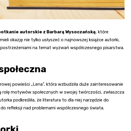
potkanie autorskie z Barbarą Wysoczańską
, które
mieli okazję nie tylko usłyszeć o najnowszej książce autorki,
się spostrzeżeniami na temat wyzwań współczesnego pisarstwa.
 społeczna
wej powieści „Lena”, która wzbudziła duże zainteresowanie
ą rolę motywów społecznych w swojej twórczości, zwłaszcza
utorka podkreśliła, że literatura to dla niej narzędzie do
o refleksji nad problemami współczesnego świata.
orki