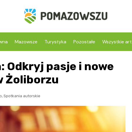
ówna
Mazowsze
Turystyka
Pozostałe
Wszystkie art
 Odkryj pasje i nowe
w Żoliborzu
,
o
Spotkania autorskie