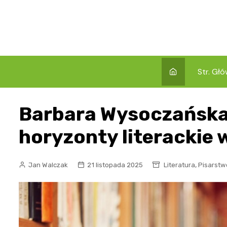
Skip
to
content
Str. Gł
Barbara Wysoczańska:
horyzonty literackie 
,
Jan Walczak
21 listopada 2025
Literatura
Pisarstw