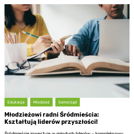
Edukacja
Młodzież
Samorząd
Młodzieżowi radni Śródmieścia:
Kształtują liderów przyszłości!
Śródmieście inwestuje w młodych liderów – kompleksowy