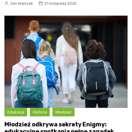
Jan Walczak
21 listopada 2025
Edukacja
Historia
Młodzież
Młodzież odkrywa sekrety Enigmy:
edukacyjne spotkania pełne zagadek