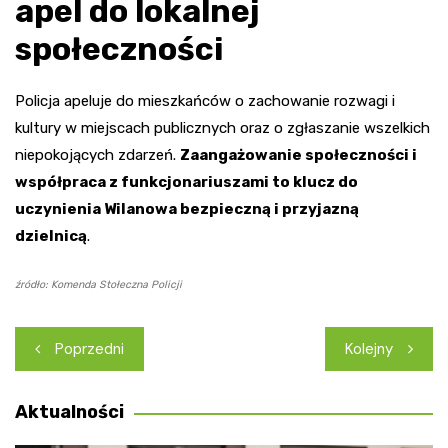
apel do lokalnej
społeczności
Policja apeluje do mieszkańców o zachowanie rozwagi i
kultury w miejscach publicznych oraz o zgłaszanie wszelkich
niepokojących zdarzeń.
Zaangażowanie społeczności i
współpraca z funkcjonariuszami to klucz do
uczynienia Wilanowa bezpieczną i przyjazną
dzielnicą
.
źródło: Komenda Stołeczna Policji
Nawigacja
Poprzedni
Kolejny
wpisu
Aktualności