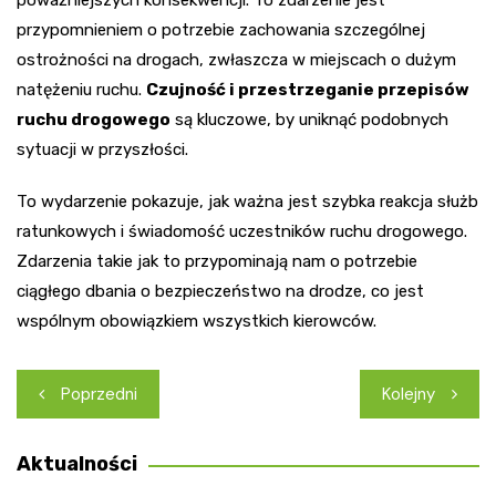
poważniejszych konsekwencji. To zdarzenie jest
przypomnieniem o potrzebie zachowania szczególnej
ostrożności na drogach, zwłaszcza w miejscach o dużym
natężeniu ruchu.
Czujność i przestrzeganie przepisów
ruchu drogowego
są kluczowe, by uniknąć podobnych
sytuacji w przyszłości.
To wydarzenie pokazuje, jak ważna jest szybka reakcja służb
ratunkowych i świadomość uczestników ruchu drogowego.
Zdarzenia takie jak to przypominają nam o potrzebie
ciągłego dbania o bezpieczeństwo na drodze, co jest
wspólnym obowiązkiem wszystkich kierowców.
Nawigacja
Poprzedni
Kolejny
wpisu
Aktualności