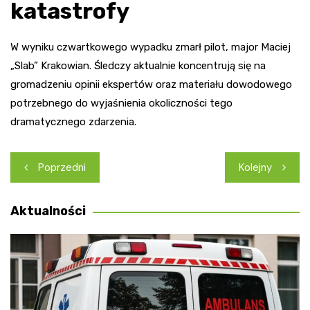
katastrofy
W wyniku czwartkowego wypadku zmarł pilot, major Maciej
„Slab” Krakowian. Śledczy aktualnie koncentrują się na
gromadzeniu opinii ekspertów oraz materiału dowodowego
potrzebnego do wyjaśnienia okoliczności tego
dramatycznego zdarzenia.
Nawigacja
Poprzedni
Kolejny
wpisu
Aktualności