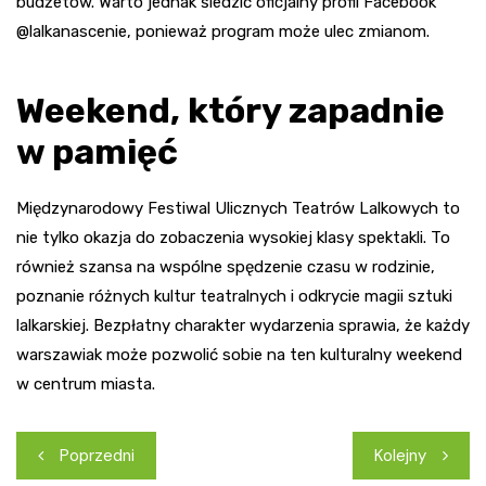
budżetów. Warto jednak śledzić oficjalny profil Facebook
@lalkanascenie, ponieważ program może ulec zmianom.
Weekend, który zapadnie
w pamięć
Międzynarodowy Festiwal Ulicznych Teatrów Lalkowych to
nie tylko okazja do zobaczenia wysokiej klasy spektakli. To
również szansa na wspólne spędzenie czasu w rodzinie,
poznanie różnych kultur teatralnych i odkrycie magii sztuki
lalkarskiej. Bezpłatny charakter wydarzenia sprawia, że każdy
warszawiak może pozwolić sobie na ten kulturalny weekend
w centrum miasta.
Nawigacja
Poprzedni
Kolejny