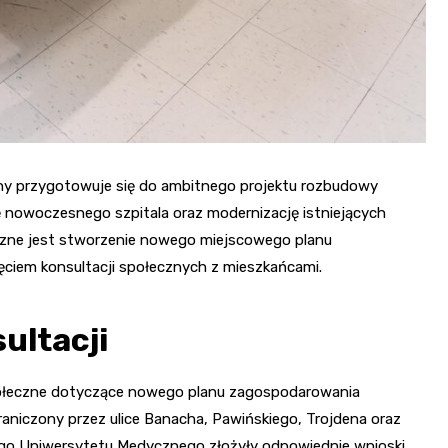
ny przygotowuje się do ambitnego projektu rozbudowy
nowoczesnego szpitala oraz modernizację istniejących
czne jest stworzenie nowego miejscowego planu
ciem konsultacji społecznych z mieszkańcami.
ultacji
połeczne dotyczące nowego planu zagospodarowania
raniczony przez ulice Banacha, Pawińskiego, Trojdena oraz
kiego Uniwersytetu Medycznego złożyły odpowiednie wnioski,