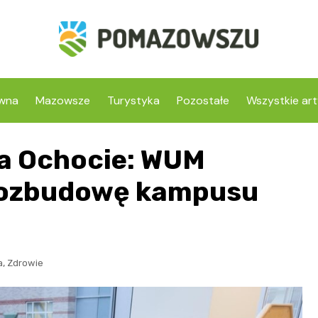
ówna
Mazowsze
Turystyka
Pozostałe
Wszystkie art
na Ochocie: WUM
rozbudowę kampusu
,
a
Zdrowie