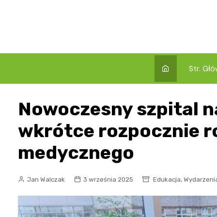
Skip
to
content
Str. Gł
Nowoczesny szpital 
wkrótce rozpocznie 
medycznego
,
Jan Walczak
3 września 2025
Edukacja
Wydarzeni