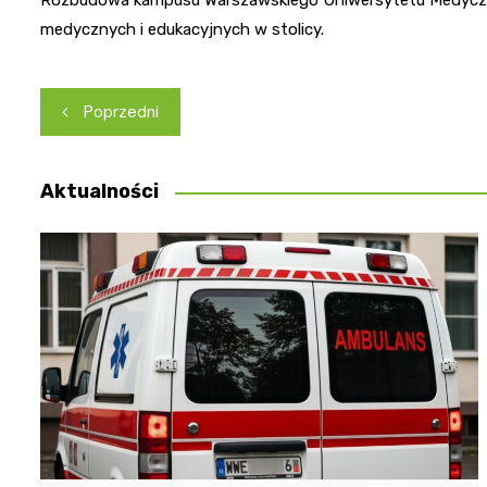
Rozbudowa kampusu Warszawskiego Uniwersytetu Medyczne
medycznych i edukacyjnych w stolicy.
Nawigacja
Poprzedni
wpisu
Aktualności