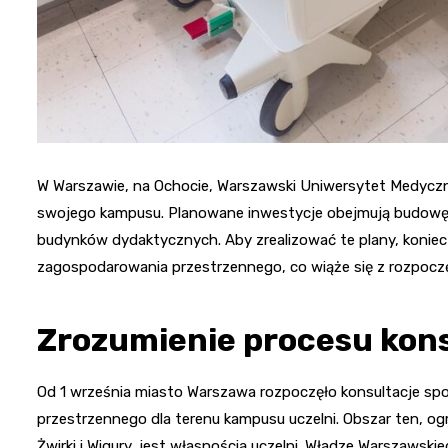
W Warszawie, na Ochocie, Warszawski Uniwersytet Medycz
swojego kampusu. Planowane inwestycje obejmują budowę 
budynków dydaktycznych. Aby zrealizować te plany, konie
zagospodarowania przestrzennego, co wiąże się z rozpoczę
Zrozumienie procesu kons
Od 1 września miasto Warszawa rozpoczęło konsultacje s
przestrzennego dla terenu kampusu uczelni. Obszar ten, og
Żwirki i Wigury, jest własnością uczelni. Władze Warszaws