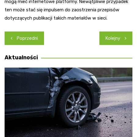
mogą mieć internetowe platformy. Niewątpliwie przypadek
ten może stać się impulsem do zaostrzenia przepisów
dotyczących publikacji takich materiałów w sieci.
Nawigacja
Poprzedni
Kolejny
wpisu
Aktualności