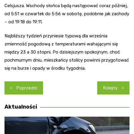
Celsjusza. Wschody słońca będą następować coraz później,
od 5:51 w czwartek do 5:56 w sobotę, podobnie jak zachody
– od 19:18 do 19:11.
Najbliższy tydzień przyniesie typową dla września
zmienność pogodową z temperaturami wahającymi się
między 23 a 30 stopni. Po dzisiejszym spokojnym, choć
pochmurnym dniu, mieszkańcy stolicy powinni przygotować
się na burze i opady w środku tygodnia.
Nawigacja
Poprzedni
Kolejny
wpisu
Aktualności