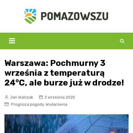
Skip
to
content
Warszawa: Pochmurny 3
września z temperaturą
24°C, ale burze już w drodze!
Jan Walczak
3 września 2025
,
Prognoza pogody
Wydarzenia