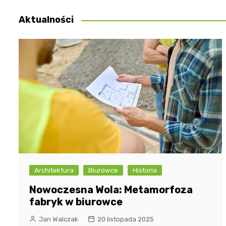
wpisu
Aktualności
Architektura
Biurowce
Historia
Nowoczesna Wola: Metamorfoza
fabryk w biurowce
Jan Walczak
20 listopada 2025