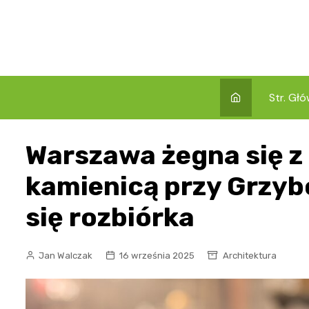
Skip
to
content
Str. Gł
Warszawa żegna się z
kamienicą przy Grzyb
się rozbiórka
Jan Walczak
16 września 2025
Architektura