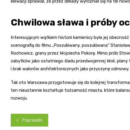
elewacji sprawiał, że przez dekady wyróżniał się na tle no
Chwilowa sława i próby o
Interesującym wątkiem historii kamienicy była jej obecność
scenografią do filmu „Poszukiwany, poszukiwana” Stanisław
Rochowicz, grany przez Wojciecha Pokorę. Mimo prób Stowar
zabytków jako ostatniego śladu przedwojennej Woli, plany
i brak walorów architektonicznych jako przyczynę odmowy.
Tak oto Warszawa przygotowuje się do kolejnej transformac
ten nieustannie kształtuje tożsamość miasta, które balan
rozwoju.
Nawigacja
Poprzedni