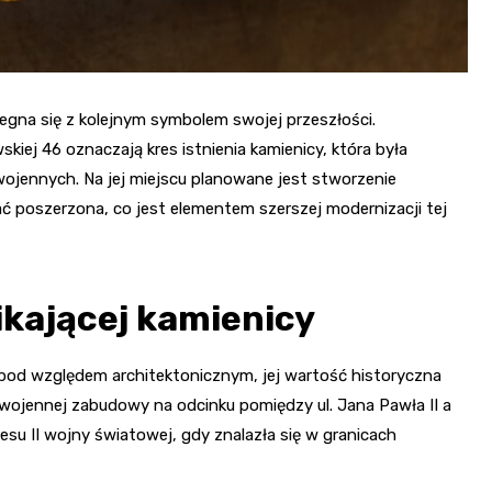
żegna się z kolejnym symbolem swojej przeszłości.
kiej 46 oznaczają kres istnienia kamienicy, która była
jennych. Na jej miejscu planowane jest stworzenie
ać poszerzona, co jest elementem szerszej modernizacji tej
ikającej kamienicy
 pod względem architektonicznym, jej wartość historyczna
dwojennej zabudowy na odcinku pomiędzy ul. Jana Pawła II a
esu II wojny światowej, gdy znalazła się w granicach