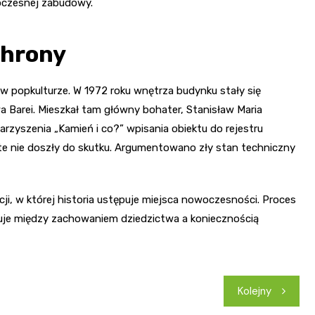
woczesnej zabudowy.
chrony
 w popkulturze. W 1972 roku wnętrza budynku stały się
a Barei. Mieszkał tam główny bohater, Stanisław Maria
zyszenia „Kamień i co?” wpisania obiektu do rejestru
 te nie doszły do skutku. Argumentowano zły stan techniczny
ji, w której historia ustępuje miejsca nowoczesności. Proces
suje między zachowaniem dziedzictwa a koniecznością
Kolejny