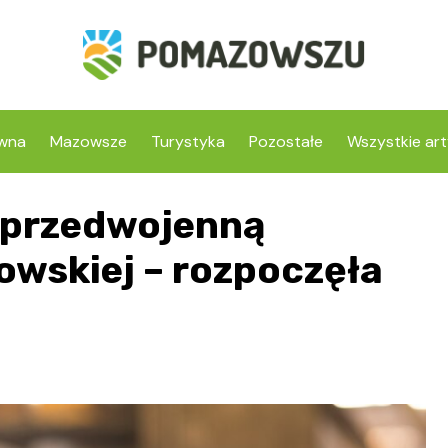
ówna
Mazowsze
Turystyka
Pozostałe
Wszystkie art
 przedwojenną
owskiej – rozpoczęła