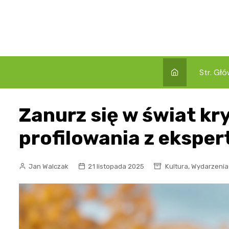
Skip
to
content
Str. Gł
Zanurz się w świat k
profilowania z ekspe
,
Jan Walczak
21 listopada 2025
Kultura
Wydarzenia