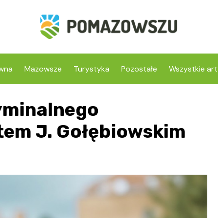
ówna
Mazowsze
Turystyka
Pozostałe
Wszystkie art
ryminalnego
rtem J. Gołębiowskim