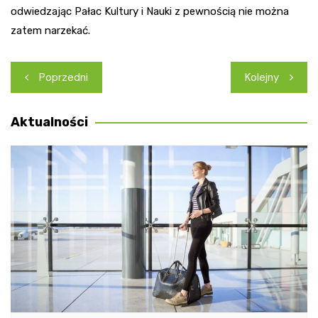
odwiedzając Pałac Kultury i Nauki z pewnością nie można
zatem narzekać.
Nawigacja
Poprzedni
Kolejny
wpisu
Aktualności